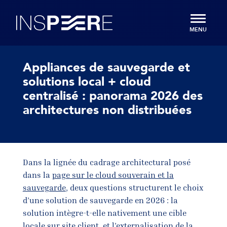
u contenu
Aller au menu
Inspeere
MENU
Appliances de sauvegarde et
solutions local + cloud
centralisé : panorama 2026 des
architectures non distribuées
Dans la lignée du cadrage architectural posé
dans la
page sur le cloud souverain et la
sauvegarde
, deux questions structurent le choix
d’une solution de sauvegarde en 2026 : la
solution intègre-t-elle nativement une cible
locale sur site client, et l’externalisation de la