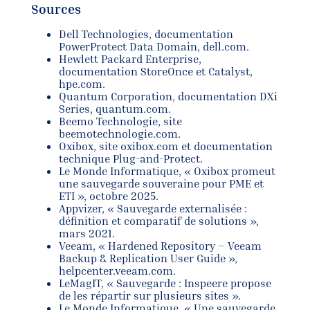
Sources
Dell Technologies, documentation
PowerProtect Data Domain, dell.com.
Hewlett Packard Enterprise,
documentation StoreOnce et Catalyst,
hpe.com.
Quantum Corporation, documentation DXi
Series, quantum.com.
Beemo Technologie, site
beemotechnologie.com.
Oxibox, site oxibox.com et documentation
technique Plug-and-Protect.
Le Monde Informatique, « Oxibox promeut
une sauvegarde souveraine pour PME et
ETI », octobre 2025.
Appvizer, « Sauvegarde externalisée :
définition et comparatif de solutions »,
mars 2021.
Veeam, « Hardened Repository – Veeam
Backup & Replication User Guide »,
helpcenter.veeam.com.
LeMagIT, « Sauvegarde : Inspeere propose
de les répartir sur plusieurs sites ».
Le Monde Informatique, « Une sauvegarde