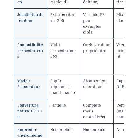
on
ou cloud)
éditeur)
tiers)
Juridiction de
Extraterritori
Variable, FR
Mixte selon
l’éditeur
ale (US)
pour
cloud rete
exemples
cités
Compatibilité
Multi-
Orchestrateur
Veeam
orchestrateur
orchestrateur
propriétaire
principale
s
s S3
nt
Modèle
CapEx
Abonnement
CapEx HW 
économique
appliance +
opérateur
OpEx cloud
maintenance
Couverture
Partielle
Complète
Complète
native 3-2-1-1-
(mais
(mais
0
centralisée)
composite)
Empreinte
Non publiée
Non publiée
Non publié
environneme