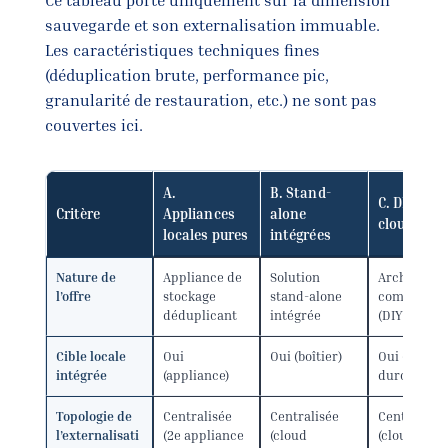
Ce tableau porte uniquement sur la dimension
sauvegarde et son externalisation immuable.
Les caractéristiques techniques fines
(déduplication brute, performance pic,
granularité de restauration, etc.) ne sont pas
couvertes ici.
A.
B. Stand-
C. DIY loca
Critère
Appliances
alone
cloud obje
locales pures
intégrées
Nature de
Appliance de
Solution
Architectu
l’offre
stockage
stand-alone
composite
déduplicant
intégrée
(DIY)
Cible locale
Oui
Oui (boîtier)
Oui (Linux
intégrée
(appliance)
durci)
Topologie de
Centralisée
Centralisée
Centralisée
l’externalisati
(2e appliance
(cloud
(cloud objet