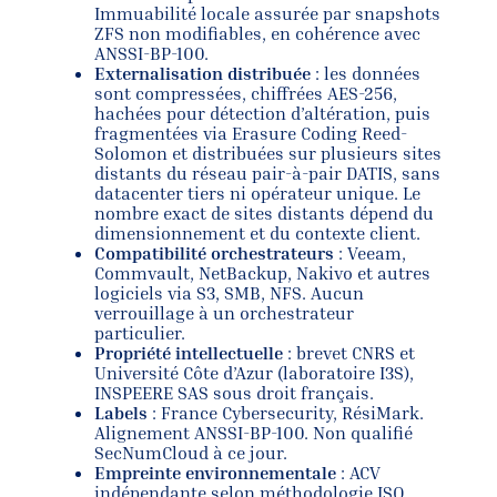
Immuabilité locale assurée par snapshots
ZFS non modifiables, en cohérence avec
ANSSI-BP-100.
Externalisation distribuée
: les données
sont compressées, chiffrées AES-256,
hachées pour détection d’altération, puis
fragmentées via Erasure Coding Reed-
Solomon et distribuées sur plusieurs sites
distants du réseau pair-à-pair DATIS, sans
datacenter tiers ni opérateur unique. Le
nombre exact de sites distants dépend du
dimensionnement et du contexte client.
Compatibilité orchestrateurs
: Veeam,
Commvault, NetBackup, Nakivo et autres
logiciels via S3, SMB, NFS. Aucun
verrouillage à un orchestrateur
particulier.
Propriété intellectuelle
: brevet CNRS et
Université Côte d’Azur (laboratoire I3S),
INSPEERE SAS sous droit français.
Labels
: France Cybersecurity, RésiMark.
Alignement ANSSI-BP-100. Non qualifié
SecNumCloud à ce jour.
Empreinte environnementale
: ACV
indépendante selon méthodologie ISO