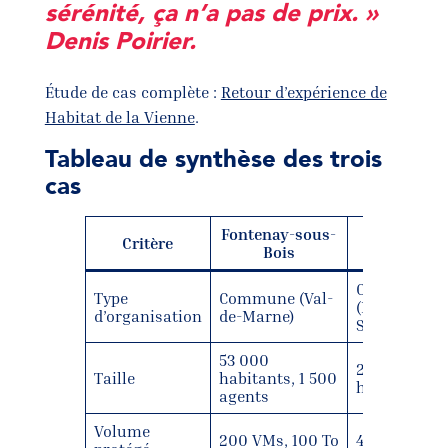
sérénité, ça n’a pas de prix. »
Denis Poirier.
Étude de cas complète :
Retour d’expérience de
Habitat de la Vienne
.
Tableau de synthèse des trois
cas
Fontenay-sous-
Critère
Vanves
Bois
Commune
Type
Commune (Val-
(Hauts-de-
d’organisation
de-Marne)
Seine, MGP)
53 000
28 000
Taille
habitants, 1 500
habitants
agents
Volume
200 VMs, 100 To
40 VMs, 20 