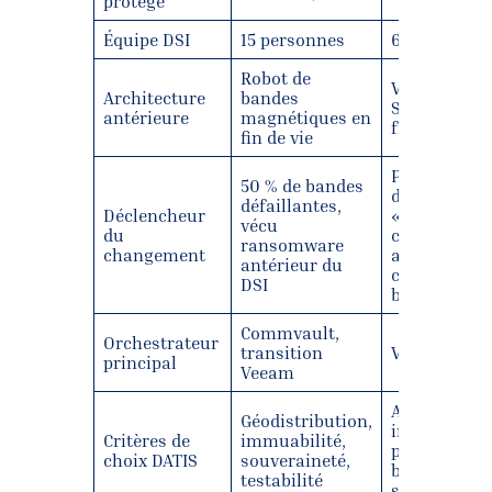
protégé
Équipe DSI
15 personnes
6 agents DS
Robot de
Veeam + 2 
Architecture
bandes
Synology (1
antérieure
magnétiques en
froid manue
fin de vie
Point de
50 % de bandes
défaillance
défaillantes,
Déclencheur
« personne-
vécu
du
clé »,
ransomware
changement
alternatives
antérieur du
cloud hors
DSI
budget
Commvault,
Orchestrateur
transition
Veeam
principal
Veeam
Automatisat
Géodistribution,
indépendan
Critères de
immuabilité,
personne-cl
choix DATIS
souveraineté,
budget,
testabilité
souverainet