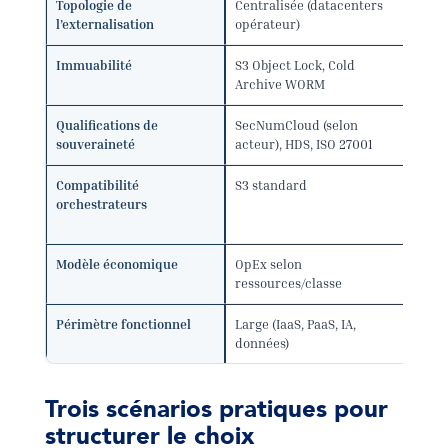
Topologie de
Centralisée (datacenters
Distr
l’externalisation
opérateur)
Immuabilité
S3 Object Lock, Cold
Snaps
Archive WORM
fragm
Qualifications de
SecNumCloud (selon
Franc
souveraineté
acteur), HDS, ISO 27001
RésiM
Compatibilité
S3 standard
Veea
orchestrateurs
NetBa
Atem
Modèle économique
OpEx selon
Abon
ressources/classe
Périmètre fonctionnel
Large (IaaS, PaaS, IA,
Sauv
données)
Trois scénarios pratiques pour
structurer le choix