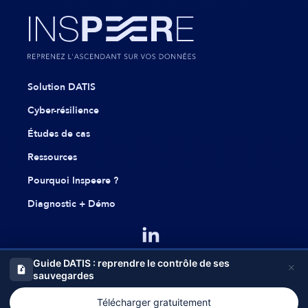
Solution DATIS
Cyber-résilience
Études de cas
Ressources
Pourquoi Inspeere ?
Diagnostic + Démo
Linkedin
Guide DATIS : reprendre le contrôle de ses
×
Mentions légales et politique de confidentialité
Contact
sauvegardes
Plan du site
Télécharger gratuitement