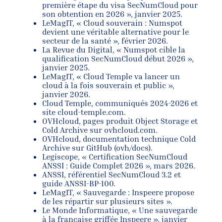
première étape du visa SecNumCloud pour
son obtention en 2026 », janvier 2025.
LeMagIT, « Cloud souverain : Numspot
devient une véritable alternative pour le
secteur de la santé », février 2026.
La Revue du Digital, « Numspot cible la
qualification SecNumCloud début 2026 »,
janvier 2025.
LeMagIT, « Cloud Temple va lancer un
cloud à la fois souverain et public »,
janvier 2026.
Cloud Temple, communiqués 2024-2026 et
site cloud-temple.com.
OVHcloud, pages produit Object Storage et
Cold Archive sur ovhcloud.com.
OVHcloud, documentation technique Cold
Archive sur GitHub (ovh/docs).
Legiscope, « Certification SecNumCloud
ANSSI : Guide Complet 2026 », mars 2026.
ANSSI, référentiel SecNumCloud 3.2 et
guide ANSSI-BP-100.
LeMagIT, « Sauvegarde : Inspeere propose
de les répartir sur plusieurs sites ».
Le Monde Informatique, « Une sauvegarde
à la française griffée Inspeere », janvier