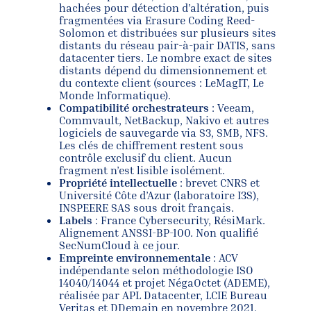
hachées pour détection d’altération, puis
fragmentées via Erasure Coding Reed-
Solomon et distribuées sur plusieurs sites
distants du réseau pair-à-pair DATIS, sans
datacenter tiers. Le nombre exact de sites
distants dépend du dimensionnement et
du contexte client (sources : LeMagIT, Le
Monde Informatique).
Compatibilité orchestrateurs
: Veeam,
Commvault, NetBackup, Nakivo et autres
logiciels de sauvegarde via S3, SMB, NFS.
Les clés de chiffrement restent sous
contrôle exclusif du client. Aucun
fragment n’est lisible isolément.
Propriété intellectuelle
: brevet CNRS et
Université Côte d’Azur (laboratoire I3S),
INSPEERE SAS sous droit français.
Labels
: France Cybersecurity, RésiMark.
Alignement ANSSI-BP-100. Non qualifié
SecNumCloud à ce jour.
Empreinte environnementale
: ACV
indépendante selon méthodologie ISO
14040/14044 et projet NégaOctet (ADEME),
réalisée par APL Datacenter, LCIE Bureau
Veritas et DDemain en novembre 2021.