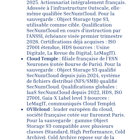
2025. Actionnariat intégralement français.
Adossée à l’infrastructure Outscale, elle-
même qualifiée SecNumCloud. Pour la
sauvegarde : Object Storage type S3,
utilisable comme cible. Qualification
SecNumCloud en cours d’instruction par
l’ANSSI, échéance visée premier trimestre
2026. Certifications déjà acquises : ISO
27001 étendue, HDS (sources : Usine
Digitale, La Revue du Digital, LeMagIT).
Cloud Temple
: filiale française de l’ESN
Neurones (cotée Bourse de Paris). Pour la
sauvegarde : Object Storage S3 qualifié
SecNumCloud depuis juin 2024, système
de fichiers distribué (NFS/SMB) qualifié
SecNumCloud. Qualifications globales :
IaaS SecNumCloud depuis 2022, HDS, ISO
27001, Gaia-X Label level 3 (sources :
LeMagIT, communiqués Cloud Temple).
OVHcloud
: leader européen du cloud,
société française cotée sur Euronext Paris.
Pour la sauvegarde : gamme Object
Storage S3-compatible avec plusieurs
classes (Standard, High Performance, Cold
Archive). Cold Archive repose sur de la