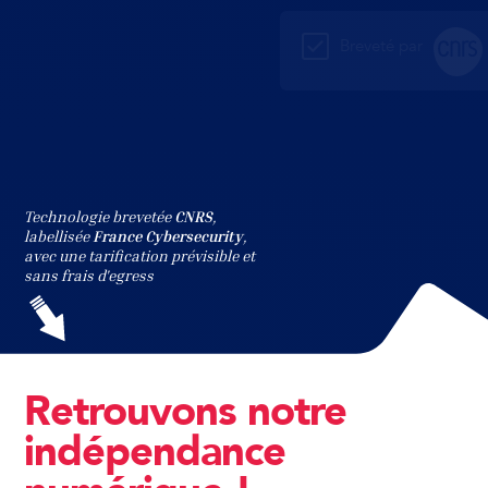
Breveté par
et
Technologie brevetée
CNRS
,
labellisée
France Cybersecurity
,
avec une tarification prévisible et
sans frais d'egress
Retrouvons notre
indépendance