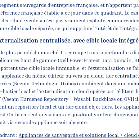
segment sauvegarde d’entreprise française, et n’apportent pas
référence française établie à ce jour dans ce quadrant. Le ca
n distribuée seule » n’est pas vraiment exploité commerciale
une cible locale séparée, ce qui supprime l’intérêt de l’intégra
xternalisation centralisée, avec cible locale intégr
 le plus peuplé du marché. Il regroupe trois sous-familles dis
plicantes haut de gamme (Dell PowerProtect Data Domain, H
rtent une cible locale immuable, et l’externalisation se fait
 appliance du même éditeur ou vers un cloud-tier centralisé.
grées (Beemo Technologie, Oxibox) combinent dans une mêm
le boîtier local et l’externalisation cloud opérée par l’éditeur
Y (Veeam Hardened Repository + Wasabi, Backblaze ou OVHcl
nt un repository local et un tier cloud objet tiers. Les appl
st Ootbi entrent aussi dans ce quadrant sur leur dimension c
oit via seconde appliance soit absente.
uadrant :
Appliances de sauvegarde et solutions local + cloud c