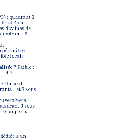
B) : quadrant 3
drant 4 en
es dizaines de
: quadrants 3
ui
e périmètre
ible locale
alisée ?
Faible :
1 et 3
 ?
Un seul :
ants 1 et 3 sous-
ouveraineté
 quadrant 3 sous-
ice complète.
 dédiée à un