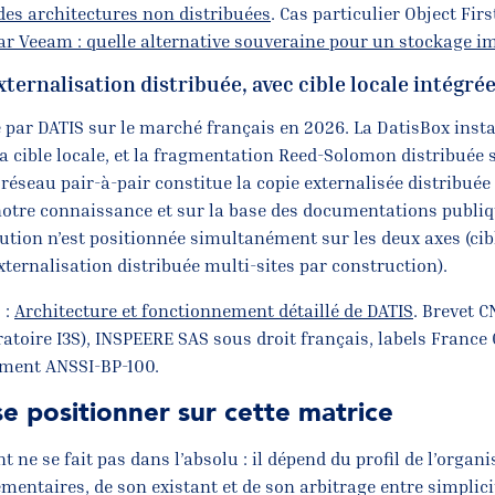
es architectures non distribuées
. Cas particulier Object Firs
par Veeam : quelle alternative souveraine pour un stockage 
xternalisation distribuée, avec cible locale intégré
par DATIS sur le marché français en 2026. La DatisBox instal
la cible locale, et la fragmentation Reed-Solomon distribuée 
 réseau pair-à-pair constitue la copie externalisée distribuée
notre connaissance et sur la base des documentations publiq
ution n’est positionnée simultanément sur les deux axes (cibl
externalisation distribuée multi-sites par construction).
 :
Architecture et fonctionnement détaillé de DATIS
. Brevet C
ratoire I3S), INSPEERE SAS sous droit français, labels France 
ement ANSSI-BP-100.
 positionner sur cette matrice
 ne se fait pas dans l’absolu : il dépend du profil de l’organi
mentaires, de son existant et de son arbitrage entre simplicit