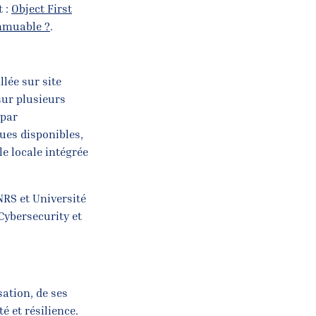
t :
Object First
immuable ?
.
e
lée sur site
sur plusieurs
 par
ues disponibles,
e locale intégrée
NRS et Université
Cybersecurity et
sation, de ses
é et résilience.