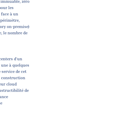
ie immuable, zéro
pour les
 face à un
 périmètre,
tory on-premise)
e, le nombre de
acenters d’un
t une à quelques
 service de cet
r construction
eur cloud
structibilité de
dance
ne