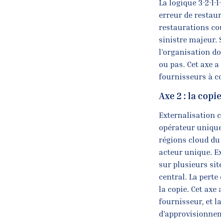
La logique 3-2-1-
erreur de restau
restaurations cou
sinistre majeur. 
l’organisation d
ou pas. Cet axe 
fournisseurs à co
Axe 2 : la copi
Externalisation c
opérateur unique
régions cloud du 
acteur unique. Ex
sur plusieurs si
central. La perte
la copie. Cet axe
fournisseur, et l
d’approvisionne