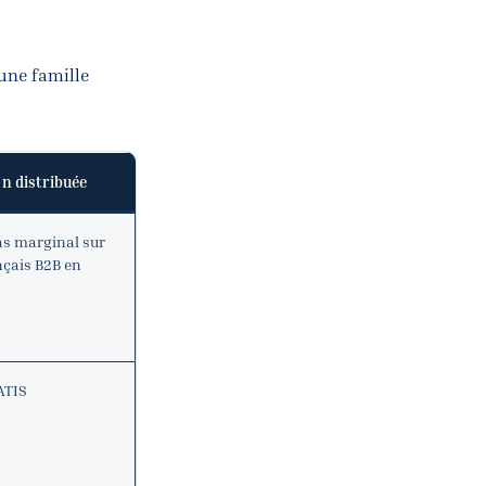
une famille
on distribuée
s marginal sur
nçais B2B en
TIS