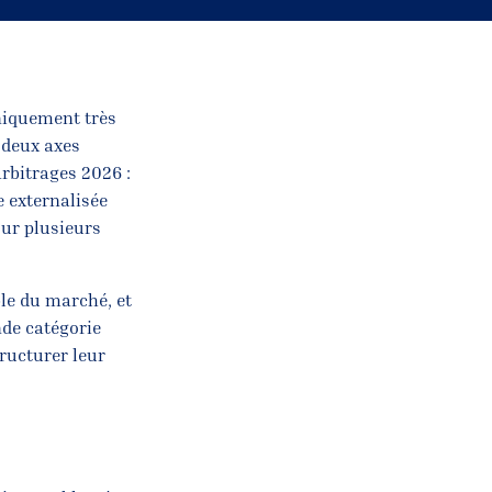
niquement très
 deux axes
arbitrages 2026 :
e externalisée
sur plusieurs
ble du marché, et
nde catégorie
tructurer leur