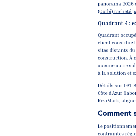
panorama 2026 d
(Ootbi) racheté 
Quadrant 4 : e
Quadrant occupé 
client constitue 
sites distants du
construction. À 
aucune autre sol
à la solution et 
Détails sur DATIS
Côte d’Azur (labo
RésiMark, align
Comment se
Le positionnement
contraintes régle