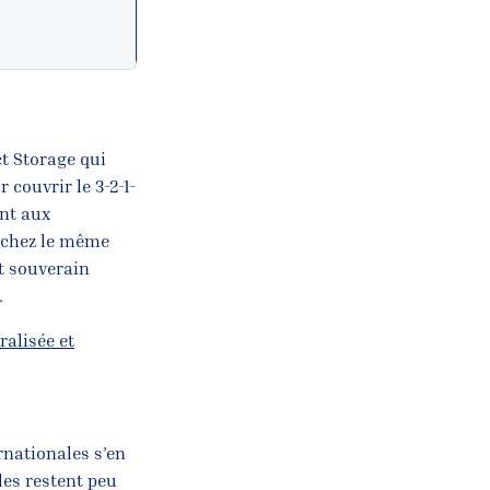
t Storage qui
 couvrir le 3-2-1-
ent aux
s chez le même
nt souverain
.
ralisée et
rnationales s’en
les restent peu