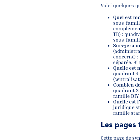
Voici quelques qu
Quel est m
sous-famil
complément 
TB) : quadr
sous-famill
Suis-je so
(administra
concerné) :
séparée. Si
Quelle est 
quadrant 4 
(centralisa
Combien de 
quadrant 3 
famille DIY
Quelle est l
juridique s
famille sta
Les pages 
Cette page de sy