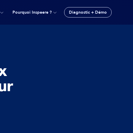
Pourquoi Inspeere ?
Diagnostic + Démo
x
ur