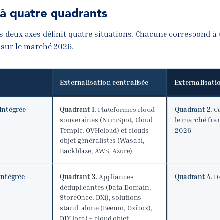
 à quatre quadrants
s deux axes définit quatre situations. Chacune correspond à 
e sur le marché 2026.
Externalisation centralisée
Externalisati
 intégrée
Quadrant 1.
Plateformes cloud
Quadrant 2.
Ca
souveraines (NumSpot, Cloud
le marché fra
Temple, OVHcloud) et clouds
2026
objet généralistes (Wasabi,
Backblaze, AWS, Azure)
 intégrée
Quadrant 3.
Appliances
Quadrant 4.
DA
déduplicantes (Data Domain,
StoreOnce, DXi), solutions
stand-alone (Beemo, Oxibox),
DIY local + cloud objet,