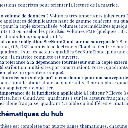
estions concrètes pour orienter la lecture de la matrice.
on volume de données ?
Volumes très importants (plusieurs P
le appliances déduplicantes haut de gamme cohérent, ou qua
pour la copie externalisée. Volumes intermédiaires (quelqu
ants 1, 3 ou 4 selon les priorités. Volumes PME (quelques TB) 
e stand-alone, ou quadrant 4.
umis à une obligation SecNumCloud sur ma sauvegarde ?
Si o
tion, OIV, OSE soumis à la doctrine « Cloud au Centre » sur l
 quadrant 1 sur les acteurs qualifiés SecNumCloud, plus une c
 non : la matrice complète est ouverte.
ma tolérance à la dépendance fournisseur sur la copie extern
(distribution multi-sites par construction). Forte : quadrants 
tion chez un opérateur unique).
fournisseurs suis-je prêt à coordonner pour ma sauvegarde
sous-famille stand-alone ou quadrant 4. Deux ou plus : quadr
 ou appliance + cloud-tier.
’importance de la juridiction applicable à l’éditeur ?
Élevée (s
tricte, hors Cloud Act) : quadrants 1 sur les acteurs français,
nd-alone française, quadrant 4. Faible ou indifférente : matr
thématiques du hub
nthèse est complétée par quatre pages thématiques, chacune