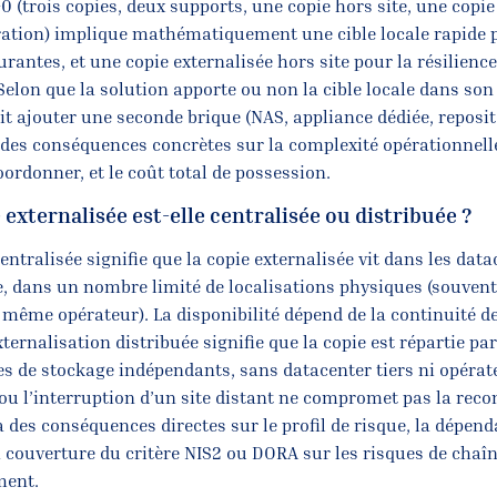
1-0 (trois copies, deux supports, une copie hors site, une cop
ration) implique mathématiquement une cible locale rapide 
rantes, et une copie externalisée hors site pour la résilience
Selon que la solution apporte ou non la cible locale dans son
oit ajouter une seconde brique (NAS, appliance dédiée, reposi
a des conséquences concrètes sur la complexité opérationnell
ordonner, et le coût total de possession.
e externalisée est-elle centralisée ou distribuée ?
entralisée signifie que la copie externalisée vit dans les dat
, dans un nombre limité de localisations physiques (souven
même opérateur). La disponibilité dépend de la continuité de
ternalisation distribuée signifie que la copie est répartie pa
tes de stockage indépendants, sans datacenter tiers ni opérat
 ou l’interruption d’un site distant ne compromet pas la recon
 a des conséquences directes sur le profil de risque, la dépen
a couverture du critère NIS2 ou DORA sur les risques de chaî
ment.