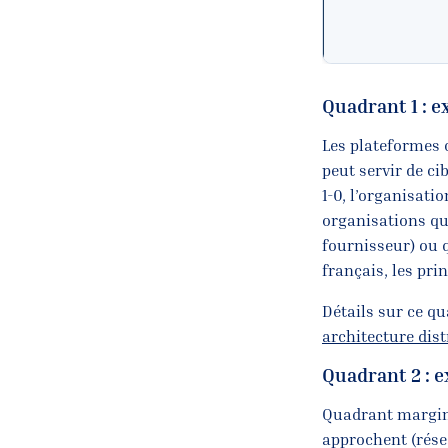
Quadrant 1 : e
Les plateformes 
peut servir de cib
1-0, l’organisati
organisations qui
fournisseur) ou q
français, les pr
Détails sur ce q
architecture dis
Quadrant 2 : e
Quadrant margina
approchent (résea