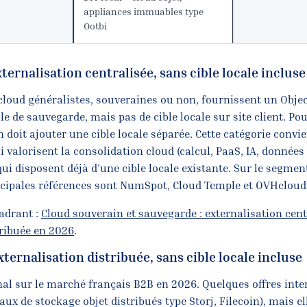
appliances immuables type
Ootbi
xternalisation centralisée, sans cible locale incluse
cloud généralistes, souveraines ou non, fournissent un Objec
le de sauvegarde, mais pas de cible locale sur site client. Pour
on doit ajouter une cible locale séparée. Cette catégorie convi
 valorisent la consolidation cloud (calcul, PaaS, IA, donnée
ui disposent déjà d’une cible locale existante. Sur le segme
incipales références sont NumSpot, Cloud Temple et OVHcloud
uadrant :
Cloud souverain et sauvegarde : externalisation cent
tribuée en 2026
.
xternalisation distribuée, sans cible locale incluse
l sur le marché français B2B en 2026. Quelques offres inte
ux de stockage objet distribués type Storj, Filecoin), mais el