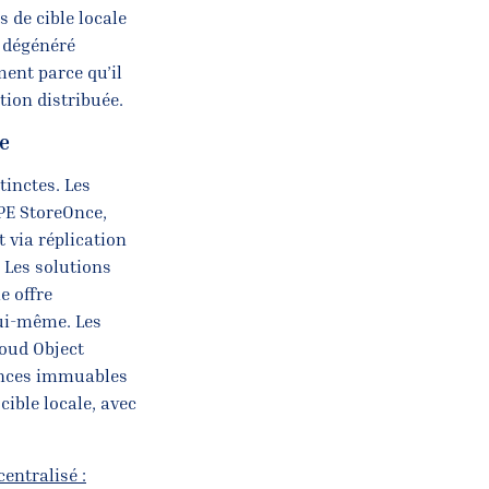
 de cible locale
s dégénéré
ment parce qu’il
tion distribuée.
ée
tinctes. Les
PE StoreOnce,
 via réplication
 Les solutions
e offre
 lui-même. Les
oud Object
iances immuables
ible locale, avec
entralisé :