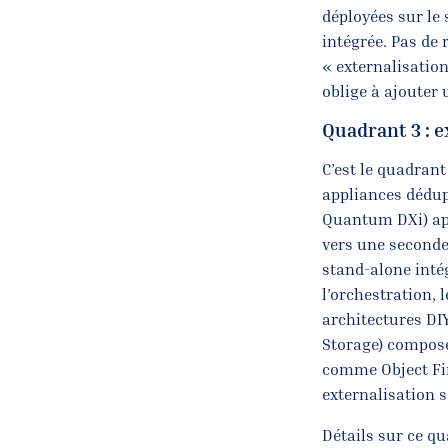
déployées sur le 
intégrée. Pas de 
« externalisatio
oblige à ajouter 
Quadrant 3 : e
C’est le quadrant
appliances dédu
Quantum DXi) appo
vers une seconde
stand-alone inté
l’orchestration, 
architectures DI
Storage) compose
comme Object Fir
externalisation s
Détails sur ce q