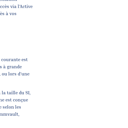
cès via l’Active
ès à vos
n courante est
ns à grande
, ou lors d’une
a taille du SI,
nne est conçue
 selon les
Commvault,