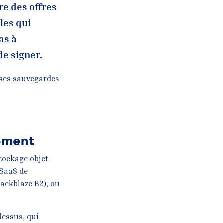
re des offres
les qui
as à
de signer.
 ses sauvegardes
lement
stockage objet
 SaaS de
ackblaze B2), ou
dessus, qui