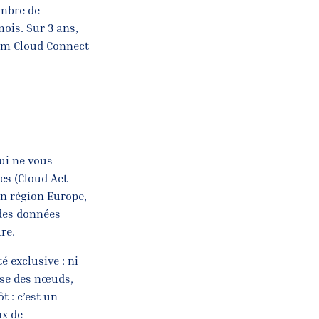
ombre de
mois. Sur 3 ans,
am Cloud Connect
ui ne vous
es (Cloud Act
n région Europe,
 des données
re.
é exclusive : ni
ise des nœuds,
t : c’est un
ux de