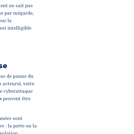
ient ne sait pas
me par mégarde,
sur la
st intelligible
ise
 cas de panne du
 acteurs), votre
de cyberattaque
x peuvent être
onnées sont
 : la perte ou la
solation