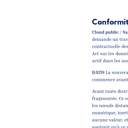
Conformit
Cloud public / S
demande un travai
contractuelle des
Act sur les donn
actif dans les au
DATIS
La souverai
commence avant 
Avant toute distr
fragmentée. Ce s
les nœuds distant
numérique, inert
aucune valeur, e
soutenir qu’à ce