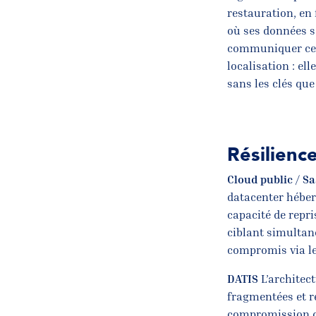
restauration, en 
où ses données s
communiquer cett
localisation : ell
sans les clés que
Résilience
Cloud public / S
datacenter héberg
capacité de repr
ciblant simultan
compromis via le
DATIS
L’architect
fragmentées et r
compromission d’