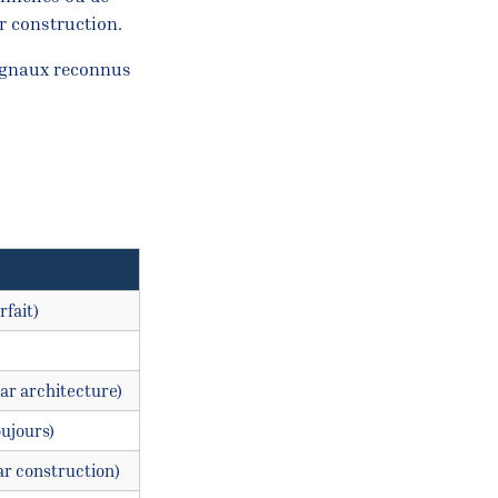
r construction.
signaux reconnus
rfait)
ar architecture)
oujours)
ar construction)