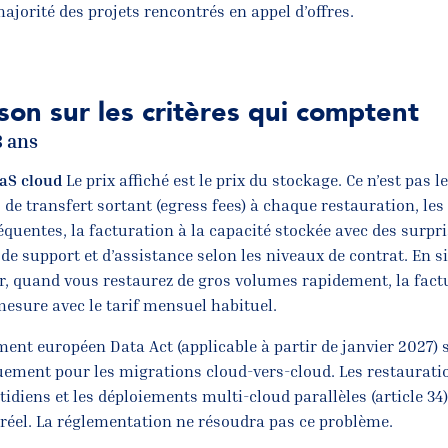
ajorité des projets rencontrés en appel d’offres.
on sur les critères qui comptent
3 ans
aaS cloud
Le prix affiché est le prix du stockage. Ce n’est pas le
s de transfert sortant (egress fees) à chaque restauration, les
équentes, la facturation à la capacité stockée avec des surpri
s de support et d’assistance selon les niveaux de contrat. En s
r, quand vous restaurez de gros volumes rapidement, la factu
sure avec le tarif mensuel habituel.
ement européen Data Act (applicable à partir de janvier 2027)
uement pour les migrations cloud-vers-cloud. Les restaurati
tidiens et les déploiements multi-cloud parallèles (article 34
 réel. La réglementation ne résoudra pas ce problème.