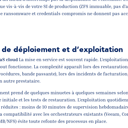
ue vis-à-vis de votre SI de production (ZFS immuable, pas d’ac
que ransomware et credentials compromis ne donnent pas acc
é de déploiement et d’exploitation
aaS cloud
La mise en service est souvent rapide. L’exploitatio
tout fonctionne. La complexité apparaît lors des restauratio
procédures, bande passante), lors des incidents de facturation
n autre prestataire.
ment prend de quelques minuetes à quelques semaines selon l
e initiale et les tests de restauration. L’exploitation quotidie
 réduites : moins de 10 minutes de supervision hebdomadaire
 La compatibilité avec les orchestrateurs existants (Veeam, 
B/NFS) évite toute refonte des processus en place.