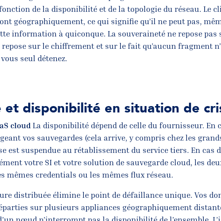
fonction de la disponibilité et de la topologie du réseau. Le cl
ont géographiquement, ce qui signifie qu’il ne peut pas, mê
e information à quiconque. La souveraineté ne repose pas 
e repose sur le chiffrement et sur le fait qu’aucun fragment n’e
 vous seul détenez.
 et disponibilité en situation de cr
aaS cloud
La disponibilité dépend de celle du fournisseur. En
eant vos sauvegardes (cela arrive, y compris chez les grands
ise est suspendue au rétablissement du service tiers. En cas 
ément votre SI et votre solution de sauvegarde cloud, les deu
s mêmes credentials ou les mêmes flux réseau.
ure distribuée élimine le point de défaillance unique. Vos d
éparties sur plusieurs appliances géographiquement distantes
un nœud n’interrompt pas la disponibilité de l’ensemble. L’i