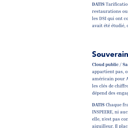
DATIS
Tarificati
restaurations ou 
les DSI qui ont 
avait été étudié
Souverain
Cloud public / S
appartient pas, 
américain pour A
les clés de chiff
dépend des engag
DATIS
Chaque frag
INSPEERE, ni auc
elle, n’est pas co
aiguilleur. Il pl