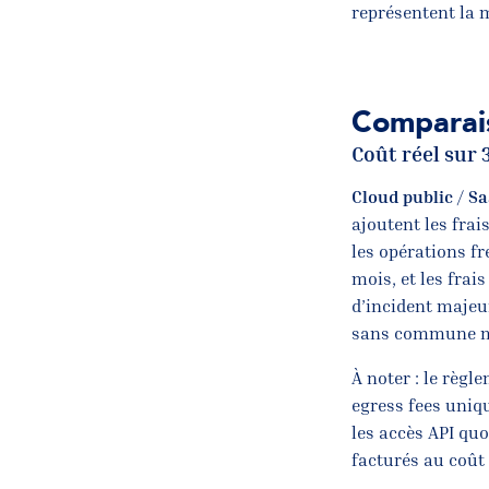
représentent la m
Comparais
Coût réel sur 
Cloud public / S
ajoutent les frai
les opérations fr
mois, et les frai
d’incident majeu
sans commune me
À noter : le règl
egress fees uniq
les accès API quo
facturés au coût