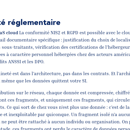
é réglementaire
aaS cloud
La conformité NIS2 et RGPD est possible avec le clou
l documentaire spécifique : justification du choix de locali
 sous-traitants, vérification des certifications de l’hébergeur
ées à caractère personnel hébergées chez des acteurs américa
dits ANSSI et les DPO.
neté est dans l’architecture, pas dans les contrats. Et l’arch
même que les données quittent votre SI.
ibution sur le réseau, chaque donnée est compressée, chiffré
ont ces fragments, et uniquement ces fragments, qui circule
s. Ce qui sort de chez vous n’est plus une donnée : c’est de la
e et inexploitable par quiconque. Un fragment isolé n’a aucun
t ne peut être rattaché à aucun individu ou organisation. O
 stade, ces fragments ont perdu le caractère de données pers