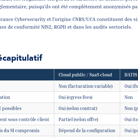
glementaire, puisqu’ils ont été complètement anonymisés pa
 France Cybersecurity et l’origine CNRS/UCA constituent des 
es de conformité NIS2, RGPD et dans les audits sectoriels.
capitulatif
Cloud public / SaaS cloud
DATIS
Non (facturation variable)
Oui (fo
ation
Oui (egress fees)
Non
 possibles
Oui (selon contrat)
Non (p
ent sous contrôle client
Partiel (selon offre)
Oui (t
vis du SI compromis
Dépend de la configuration
Oui (p