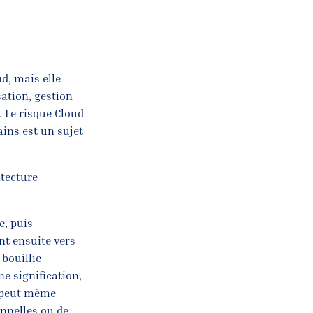
d, mais elle
sation, gestion
. Le risque Cloud
ins est un sujet
itecture
e, puis
nt ensuite vers
 bouillie
e signification,
n peut même
onnelles ou de