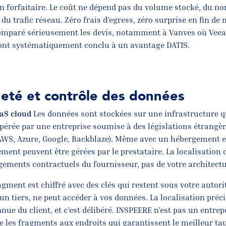
on forfaitaire. Le coût ne dépend pas du volume stocké, du n
du trafic réseau. Zéro frais d’egress, zéro surprise en fin de 
comparé sérieusement les devis, notamment à Vanves où Vee
, ont systématiquement conclu à un avantage DATIS.
eté et contrôle des données
aaS cloud
Les données sont stockées sur une infrastructure q
opérée par une entreprise soumise à des législations étrangèr
WS, Azure, Google, Backblaze). Même avec un hébergement e
rement peuvent être gérées par le prestataire. La localisation
ements contractuels du fournisseur, pas de votre architectu
ment est chiffré avec des clés qui restent sous votre autorit
un tiers, ne peut accéder à vos données. La localisation préc
nnue du client, et c’est délibéré. INSPEERE n’est pas un entrepô
ace les fragments aux endroits qui garantissent le meilleur ta